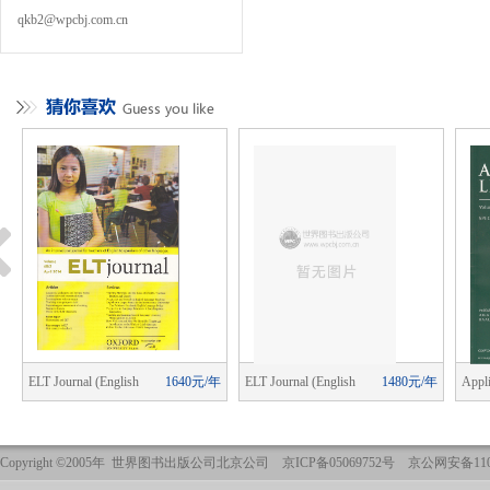
qkb2@wpcbj.com.cn
年
ELT Journal (English
1640元/年
ELT Journal (English
1480元/年
Appli
Language Teaching)
Language Teaching)
Copyright ©2005年 世界图书出版公司北京公司 京ICP备05069752号 京公网安备1101