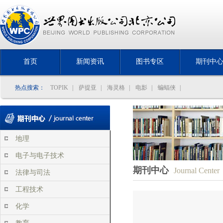
首页
新闻资讯
图书专区
期刊中
热点搜索：
TOPIK
|
萨提亚
|
海灵格
|
电影
|
蝙蝠侠
|
地理
电子与电子技术
期刊中心
Journal Center
法律与司法
工程技术
化学