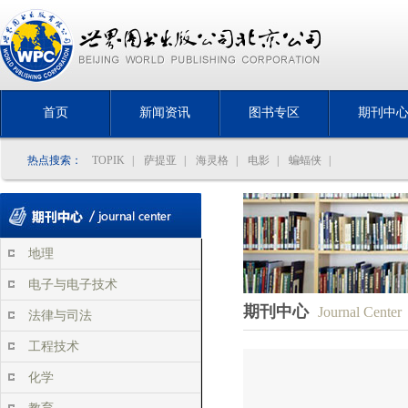
首页
新闻资讯
图书专区
期刊中
热点搜索：
TOPIK
|
萨提亚
|
海灵格
|
电影
|
蝙蝠侠
|
地理
电子与电子技术
期刊中心
Journal Center
法律与司法
工程技术
化学