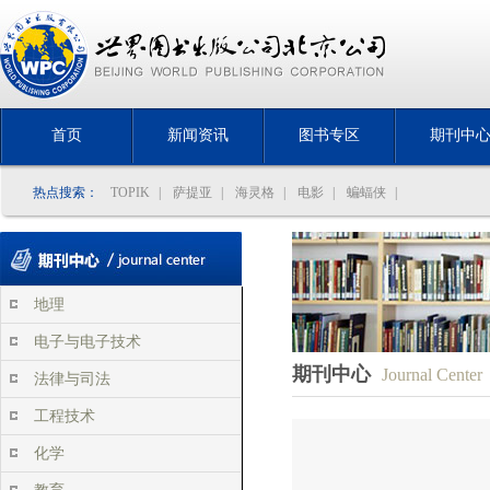
首页
新闻资讯
图书专区
期刊中
热点搜索：
TOPIK
|
萨提亚
|
海灵格
|
电影
|
蝙蝠侠
|
地理
电子与电子技术
期刊中心
Journal Center
法律与司法
工程技术
化学