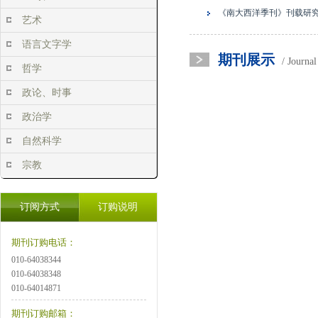
《南大西洋季刊》刊载研
艺术
语言文字学
期刊展示
/ Journa
哲学
政论、时事
政治学
自然科学
宗教
订阅方式
订购说明
期刊订购电话：
010-64038344
010-64038348
010-64014871
期刊订购邮箱：