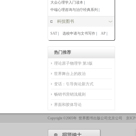
大众心理学入门读本
|
中端心理咨询与治疗经典系列
|
科技图书
SAT
|
选校申请与文书写作
|
AP
|
热门推荐
理论原子物理学 第3版
世界舞台上的政治
变话：引导舆论新方式
畅销书营销浅规则
界面和胶体导论
Copyright ©2005年 世界图书出版公司北京公司 京ICP备