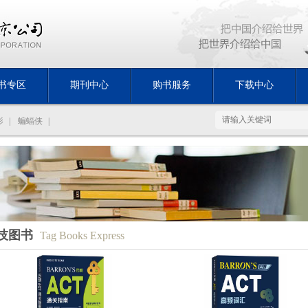
书专区
期刊中心
购书服务
下载中心
影
|
蝙蝠侠
|
技图书
Tag Books Express