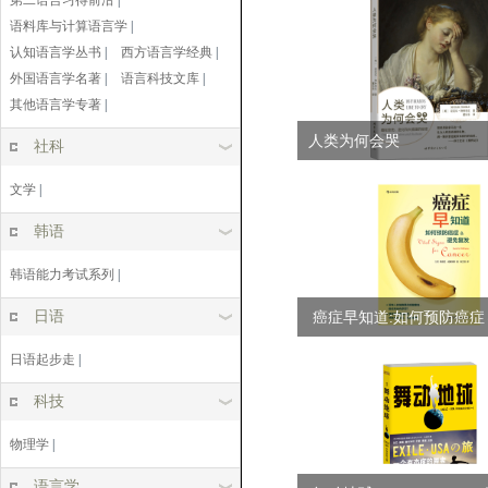
第二语言习得前沿
|
语料库与计算语言学
|
认知语言学丛书
|
西方语言学经典
|
外国语言学名著
|
语言科技文库
|
其他语言学专著
|
人类为何会哭
社科
文学
|
韩语
韩语能力考试系列
|
日语
癌症早知道:如何预防癌症
发...
日语起步走
|
科技
物理学
|
语言学