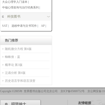
大众心理学入门读本
|
中端心理咨询与治疗经典系列
|
科技图书
SAT
|
选校申请与文书写作
|
AP
|
热门推荐
随机微分方程 第6版
蜘蛛侠：蓝
概率论 第3版
泛函分析 第6版
历史语言学和语言演变
Copyright ©2005年 世界图书出版公司北京公司 京ICP备05069752号 京公网安备1101
友情链接