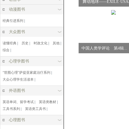
舞动地球——EXILE·US
动漫图书
之...
经典引进系列
|
大众图书
读懂经典
|
历史
|
时政文化
|
其他
|
中国人类学评论 第4辑...
综合
|
心理学图书
“世图心理”萨提亚家庭治疗系列
|
大众心理学生活读本
|
外语图书
英语单词、留学考试
|
英语类教材
|
工具书系列
|
英语类工具书
|
心理图书