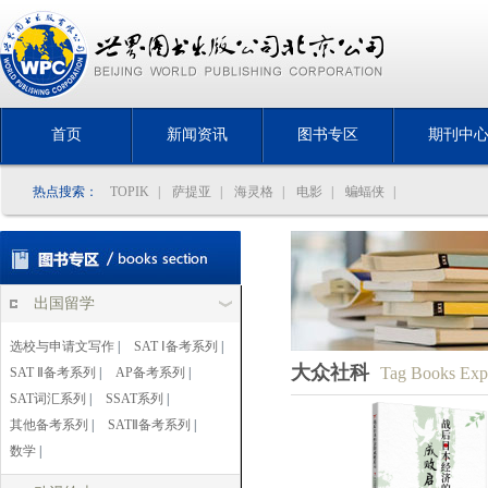
首页
新闻资讯
图书专区
期刊中
热点搜索：
TOPIK
|
萨提亚
|
海灵格
|
电影
|
蝙蝠侠
|
出国留学
选校与申请文写作
|
SAT Ⅰ备考系列
|
大众社科
Tag Books Exp
SAT Ⅱ备考系列
|
AP备考系列
|
SAT词汇系列
|
SSAT系列
|
其他备考系列
|
SATⅡ备考系列
|
数学
|