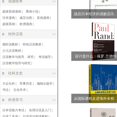
动漫绘本
超级英雄漫画
|
图画小说
|
战后日本经济的成败启示..
日本漫画
|
减压治愈
|
其他漫画
|
超级英雄
|
欧洲漫画
|
对外汉语
视听说教材
|
特色汉语教材
|
少儿汉语教材
|
设计是什么：保罗·兰德给
汉语教学与指导、研究
|
考试辅导
|
汉语教学指导与研究
|
第一堂课...
社科文史
大众社科
|
军事历史
|
编辑出版学
|
书法
|
文化学术
|
从国际课程走进海外名校..
外语学习
日本语能力考试
|
实用日语及入门
|
日语工具书
|
日语语法阅读教材
|