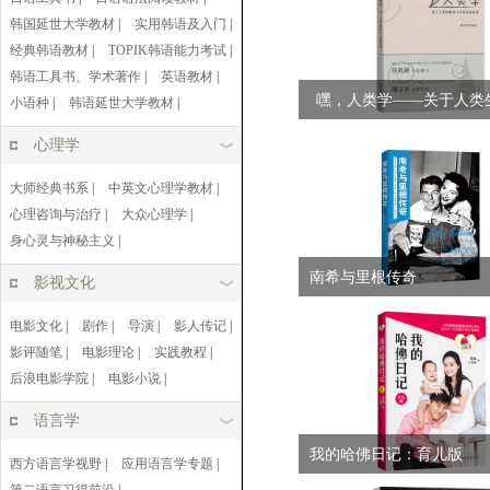
韩国延世大学教材
|
实用韩语及入门
|
经典韩语教材
|
TOPIK韩语能力考试
|
韩语工具书、学术著作
|
英语教材
|
嘿，人类学——关于人类
小语种
|
韩语延世大学教材
|
文化性的思...
心理学
大师经典书系
|
中英文心理学教材
|
心理咨询与治疗
|
大众心理学
|
身心灵与神秘主义
|
南希与里根传奇
影视文化
电影文化
|
剧作
|
导演
|
影人传记
|
影评随笔
|
电影理论
|
实践教程
|
后浪电影学院
|
电影小说
|
语言学
我的哈佛日记：育儿版
西方语言学视野
|
应用语言学专题
|