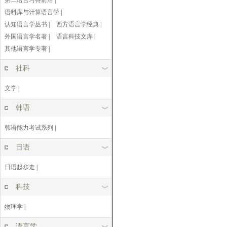
第二语言习得前沿
|
语料库与计算语言学
|
认知语言学丛书
|
西方语言学经典
|
外国语言学名著
|
语言科技文库
|
其他语言学专著
|
社科
文学
|
韩语
韩语能力考试系列
|
日语
日语起步走
|
科技
物理学
|
语言学