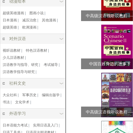
动漫绘本
超级英雄漫画
|
图画小说
|
中高级汉语视听说教程—
日本漫画
|
减压治愈
|
其他漫画
|
国百姓生活...
超级英雄
|
欧洲漫画
|
对外汉语
视听说教材
|
特色汉语教材
|
少儿汉语教材
|
中国百姓身边的故事下（
汉语教学与指导、研究
|
考试辅导
|
汉语教学指导与研究
|
DVD，1张...
社科文史
大众社科
|
军事历史
|
编辑出版学
|
书法
|
文化学术
|
中高级汉语视听说教程—
外语学习
国百姓生活...
日本语能力考试
|
实用日语及入门
|
日语工具书
|
日语语法阅读教材
|