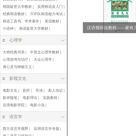
韩国延世大学教材
|
实用韩语及入门
|
经典韩语教材
|
TOPIK韩语能力考试
|
韩语工具书、学术著作
|
英语教材
|
汉语视听说教程——家有
小语种
|
韩语延世大学教材
|
色版）含...
心理学
大师经典书系
|
中英文心理学教材
|
心理咨询与治疗
|
大众心理学
|
身心灵与神秘主义
|
影视文化
电影文化
|
剧作
|
导演
|
影人传记
|
影评随笔
|
电影理论
|
实践教程
|
后浪电影学院
|
电影小说
|
语言学
西方语言学视野
|
应用语言学专题
|