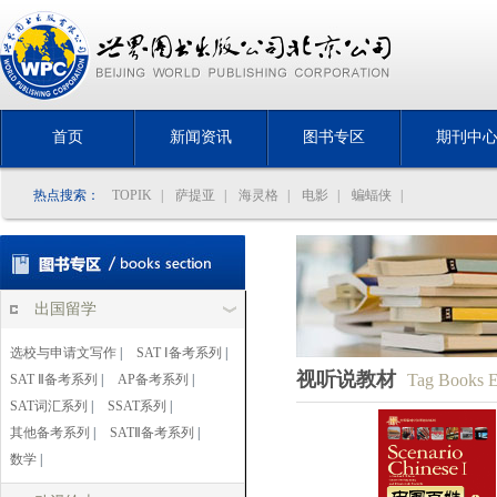
首页
新闻资讯
图书专区
期刊中
热点搜索：
TOPIK
|
萨提亚
|
海灵格
|
电影
|
蝙蝠侠
|
出国留学
选校与申请文写作
|
SAT Ⅰ备考系列
|
视听说教材
Tag Books E
SAT Ⅱ备考系列
|
AP备考系列
|
SAT词汇系列
|
SSAT系列
|
其他备考系列
|
SATⅡ备考系列
|
数学
|