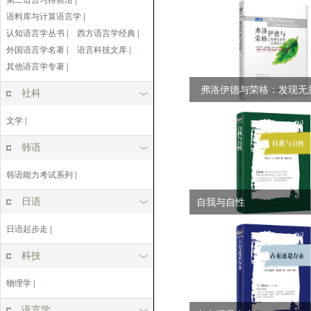
第二语言习得前沿
|
主义...
语料库与计算语言学
|
认知语言学丛书
|
西方语言学经典
|
外国语言学名著
|
语言科技文库
|
其他语言学专著
|
弗洛伊德与荣格：发现无
社科
漫主义...
文学
|
韩语
韩语能力考试系列
|
日语
自我与自性
日语起步走
|
科技
物理学
|
语言学