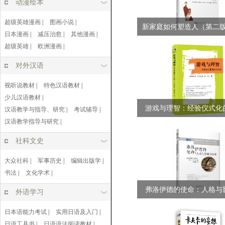
动漫绘本
超级英雄漫画
|
图画小说
|
新家庭如何塑造人（第二版）
日本漫画
|
减压治愈
|
其他漫画
|
超级英雄
|
欧洲漫画
|
对外汉语
视听说教材
|
特色汉语教材
|
少儿汉语教材
|
游戏与理智：经验仪式化
汉语教学与指导、研究
|
考试辅导
|
汉语教学指导与研究
|
段...
社科文史
大众社科
|
军事历史
|
编辑出版学
|
书法
|
文化学术
|
弗洛伊德的使命：人格与
外语学习
析...
日本语能力考试
|
实用日语及入门
|
日语工具书
|
日语语法阅读教材
|