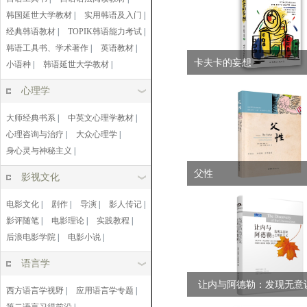
韩国延世大学教材
|
实用韩语及入门
|
经典韩语教材
|
TOPIK韩语能力考试
|
韩语工具书、学术著作
|
英语教材
|
卡夫卡的妄想
小语种
|
韩语延世大学教材
|
心理学
大师经典书系
|
中英文心理学教材
|
心理咨询与治疗
|
大众心理学
|
身心灵与神秘主义
|
父性
影视文化
电影文化
|
剧作
|
导演
|
影人传记
|
影评随笔
|
电影理论
|
实践教程
|
后浪电影学院
|
电影小说
|
语言学
让内与阿德勒：发现无意
西方语言学视野
|
应用语言学专题
|