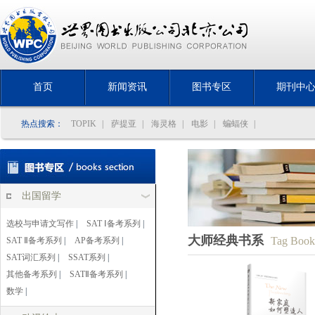
首页
新闻资讯
图书专区
期刊中
热点搜索：
TOPIK
|
萨提亚
|
海灵格
|
电影
|
蝙蝠侠
|
出国留学
选校与申请文写作
|
SAT Ⅰ备考系列
|
大师经典书系
Tag Book
SAT Ⅱ备考系列
|
AP备考系列
|
SAT词汇系列
|
SSAT系列
|
其他备考系列
|
SATⅡ备考系列
|
数学
|