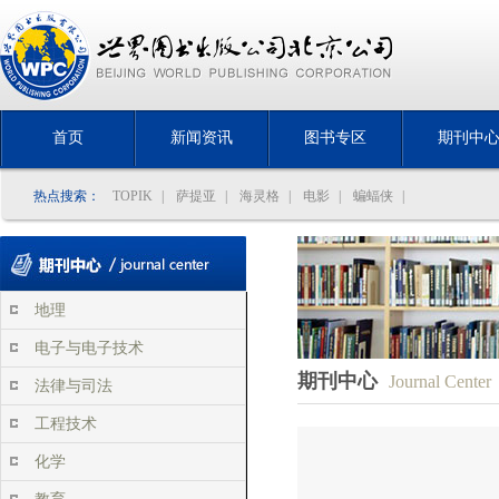
首页
新闻资讯
图书专区
期刊中
热点搜索：
TOPIK
|
萨提亚
|
海灵格
|
电影
|
蝙蝠侠
|
地理
电子与电子技术
期刊中心
Journal Center
法律与司法
工程技术
化学