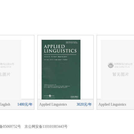
English
1480元/年
Applied Linguistics
3020元/年
Applied Linguistics
ching)
05069752号 京公网安备110101003443号