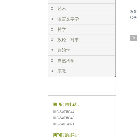
艺术
政策
和学
语言文字学
哲学
政论、时事
政治学
自然科学
宗教
订阅方式
订购说明
期刊订购电话：
010-64038344
010-64038348
010-64014871
期刊订购邮箱：