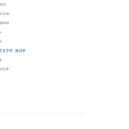
K82
0-4140
B0069
e
6
言文字学
政治学
/年
0
元/年