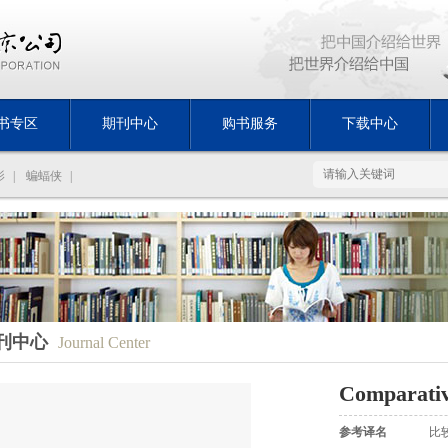
书专区
期刊中心
购书服务
下载中心
影
|
蝙蝠侠
|
刊中心
Journal Center
Comparative
参考译名
比