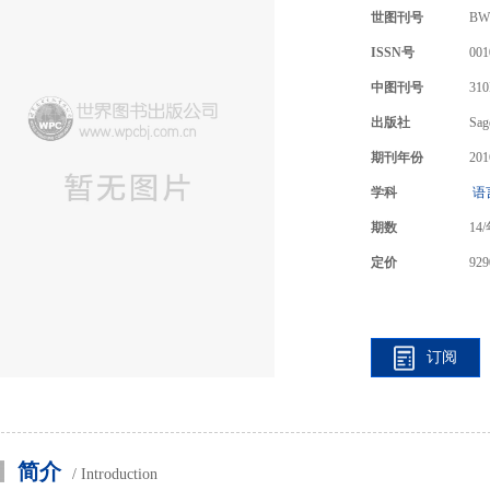
世图刊号
BW
ISSN号
001
中图刊号
310
出版社
Sag
期刊年份
201
学科
语
期数
14
定价
929
订阅
简介
/ Introduction