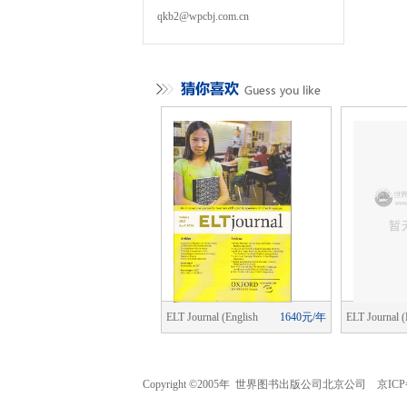
qkb2@wpcbj.com.cn
cial Change
1840元/年
ELT Journal (English
1640元/年
ELT Journal (
Language Teaching)
Language Tea
Copyright ©2005年 世界图书出版公司北京公司 京ICP备