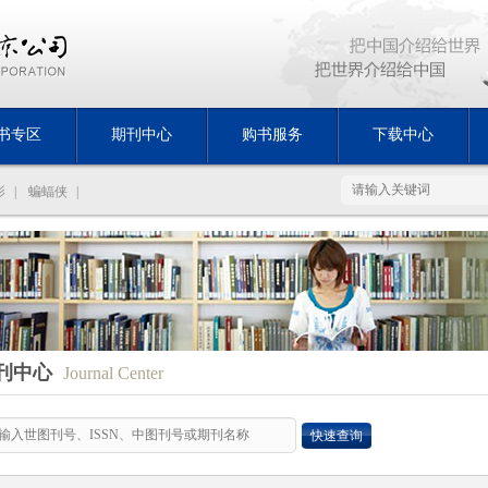
书专区
期刊中心
购书服务
下载中心
影
|
蝙蝠侠
|
刊中心
Journal Center