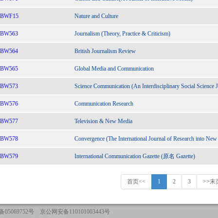
BWF15
Nature and Culture
BW563
Journalism (Theory, Practice & Criticism)
BW564
British Journalism Review
BW565
Global Media and Communication
BW573
Science Communication (An Interdisciplinary Social Science J
BW576
Communication Research
BW577
Television & New Media
BW578
Convergence (The International Journal of Research into New
BW579
International Communication Gazette (原名 Gazette)
首页<<
1
2
3
>>末
05069752号 京公网安备110101003443号