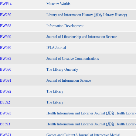
BWF14
Museum Worlds
BW230
Library and Information History (原名 Library History)
BW568
Information Development
BW569
Journal of Librarianship and Information Science
BW570
IFLA Journal
BW582
Journal of Creative Communications
BW590
The Library Quarterly
BW591
Journal of Information Science
BW592
The Library
BS592
The Library
BW593
Health Information and Libraries Journal (原名 Health Librar
BS593
Health Information and Libraries Journal (原名 Health Librar
BW571
Games and Culture(A Journal of Interactive Media)