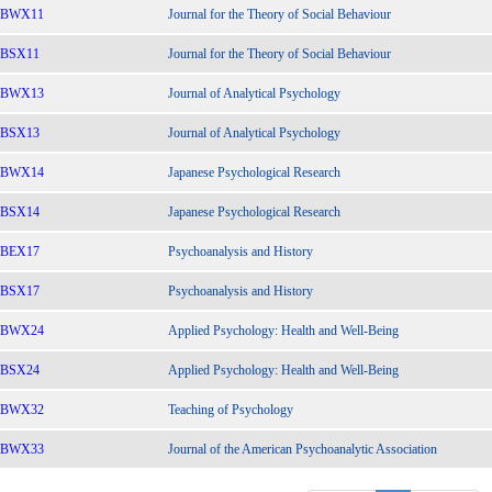
BWX11
Journal for the Theory of Social Behaviour
BSX11
Journal for the Theory of Social Behaviour
BWX13
Journal of Analytical Psychology
BSX13
Journal of Analytical Psychology
BWX14
Japanese Psychological Research
BSX14
Japanese Psychological Research
BEX17
Psychoanalysis and History
BSX17
Psychoanalysis and History
BWX24
Applied Psychology: Health and Well-Being
BSX24
Applied Psychology: Health and Well-Being
BWX32
Teaching of Psychology
BWX33
Journal of the American Psychoanalytic Association