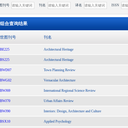
图刊号
刊名
译名
ISSN
组合查询结果
世图刊号
刊名
BE225
Architectural Heritage
BS225
Architectural Heritage
BWD07
Town Planning Review
BWG02
Vernacular Architecture
BWJ69
International Regional Science Review
BWJ70
Urban Affairs Review
BWJ90
Interiors: Design, Architecture and Culture
BSX10
Applied Psychology