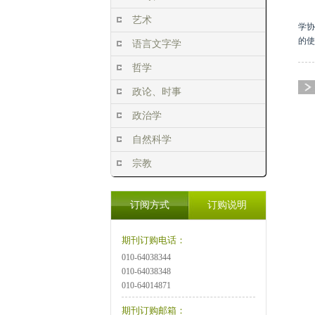
艺术
学协
的使
语言文字学
哲学
政论、时事
政治学
自然科学
宗教
订阅方式
订购说明
期刊订购电话：
010-64038344
010-64038348
010-64014871
期刊订购邮箱：