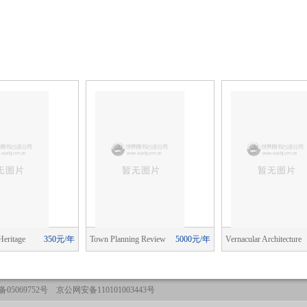
Heritage
350元/年
Town Planning Review
5000元/年
Vernacular Architecture
05069752号 京公网安备110101003443号