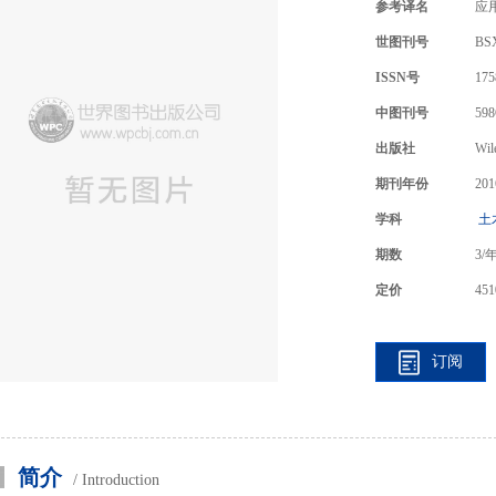
参考译名
应
世图刊号
BS
ISSN号
175
中图刊号
598
出版社
Wil
期刊年份
201
学科
土
期数
3
/
定价
451
订阅
简介
/ Introduction