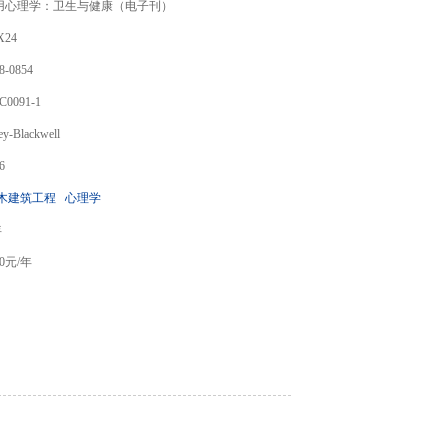
用心理学：卫生与健康（电子刊）
X24
8-0854
C0091-1
ey-Blackwell
6
木建筑工程
心理学
年
0
元/年