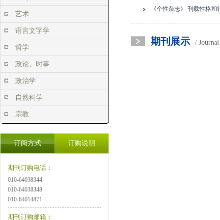
《个性杂志》 刊载性格
艺术
语言文字学
期刊展示
/ Journa
哲学
政论、时事
政治学
自然科学
宗教
订阅方式
订购说明
期刊订购电话：
010-64038344
010-64038348
010-64014871
期刊订购邮箱：