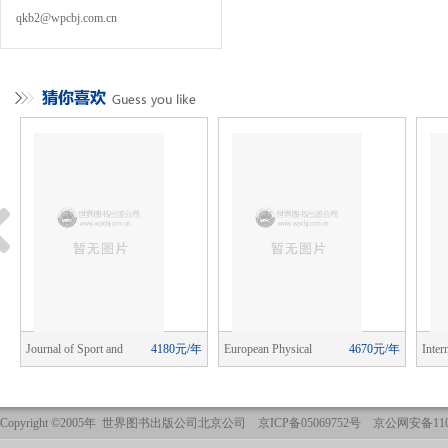
qkb2@wpcbj.com.cn
年
Journal of Sport and
4180元/年
European Physical
4670元/年
Inter
Social Issues
Education Review
the S
Copyright ©2005年 世界图书出版公司北京公司 京ICP备05069752号 京公网安备1101