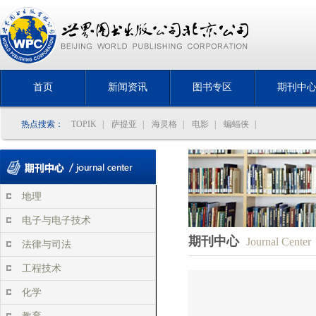
首页
新闻资讯
图书专区
期刊中
热点搜索：
TOPIK
|
萨提亚
|
海灵格
|
电影
|
蝙蝠侠
|
地理
电子与电子技术
期刊中心
Journal Center
法律与司法
工程技术
化学