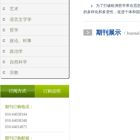
为了打破欧洲哲学界在思
艺术
的多样化和多变性，促进个体和国
语言文字学
哲学
期刊展示
/ Journa
政论、时事
政治学
自然科学
宗教
订阅方式
订购说明
期刊订购电话：
010-64038344
010-64038348
010-64014871
期刊订购邮箱：