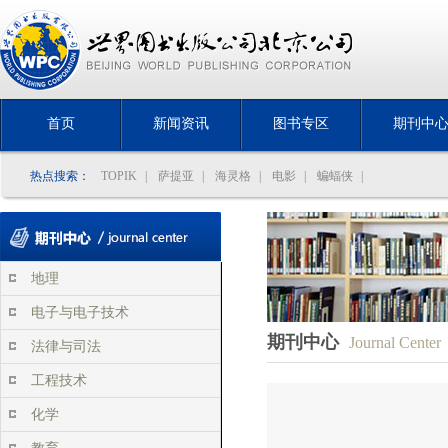
首页
新闻资讯
图书专区
期刊中
热点搜索：
TOPIK
|
萨提亚
|
海灵格
|
电影
|
蝙蝠侠
|
地理
电子与电子技术
期刊中心
Journal Center
法律与司法
工程技术
化学