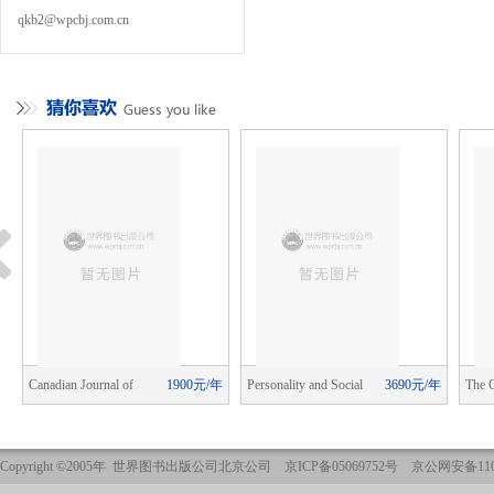
qkb2@wpcbj.com.cn
年
Canadian Journal of
1900元/年
Personality and Social
3690元/年
The 
School Psychology
Psychology Review
Psych
Copyright ©2005年 世界图书出版公司北京公司 京ICP备05069752号 京公网安备1101