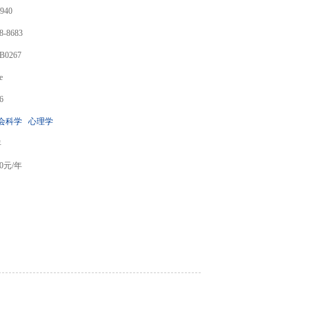
940
8-8683
B0267
e
6
会科学
心理学
年
0
元/年