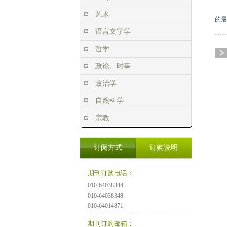
艺术
的最
语言文字学
哲学
政论、时事
政治学
自然科学
宗教
订阅方式
订购说明
期刊订购电话：
010-64038344
010-64038348
010-64014871
期刊订购邮箱：