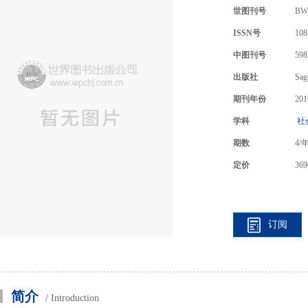
世图刊号
BW
ISSN号
108
中图刊号
598
出版社
Sag
期刊年份
201
学科
社
期数
4
/
定价
369
订阅
简介
/ Introduction