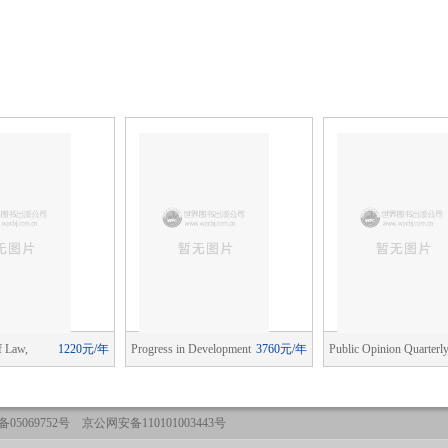
f Law,
1220元/年
Progress in Development
3760元/年
Public Opinion Quarterl
d Organization
Studies
05069752号 京公网安备110101003443号