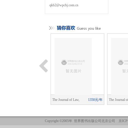
qkb2@wpcbj.com.cn
leuze Studies
1760元/年
The Journal of Law,
1350元/年
The Journal o
Economics, and Organization
Economics, an
Copyright ©2005年 世界图书出版公司北京公司 京ICP备