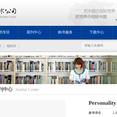
书专区
期刊中心
购书服务
下载中心
影
|
蝙蝠侠
|
刊中心
Journal Center
Personality
参考译名
人