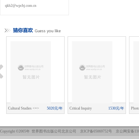
qkb2@wpcbj.com.cn
年
Cultural Studies <=>
5020元/年
Critical Inquiry
1530元/年
Photo
Critical Methodologies
Copyright ©2005年 世界图书出版公司北京公司 京ICP备05069752号 京公网安备1101