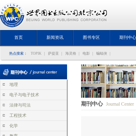
首页
新闻资讯
图书专区
期刊中
热点搜索：
TOPIK
|
萨提亚
|
海灵格
|
电影
|
蝙蝠侠
|
地理
电子与电子技术
期刊中心
Journal Center
法律与司法
工程技术
化学