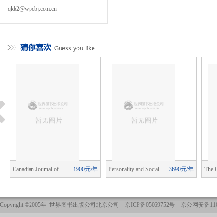
qkb2@wpcbj.com.cn
年
Canadian Journal of
1900元/年
Personality and Social
3690元/年
The 
School Psychology
Psychology Review
Psych
Copyright ©2005年 世界图书出版公司北京公司 京ICP备05069752号 京公网安备1101