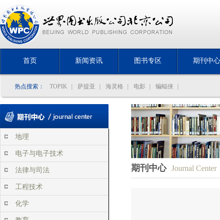
首页
新闻资讯
图书专区
期刊中
热点搜索：
TOPIK
|
萨提亚
|
海灵格
|
电影
|
蝙蝠侠
|
地理
电子与电子技术
期刊中心
Journal Center
法律与司法
工程技术
化学