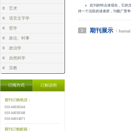
此刊的特点体现在，它的
艺术
持一个活跃的读者群，刊载广受争
语言文字学
哲学
期刊展示
/ Journa
政论、时事
政治学
自然科学
宗教
订阅方式
订购说明
期刊订购电话：
010-64038344
010-64038348
010-64014871
期刊订购邮箱：