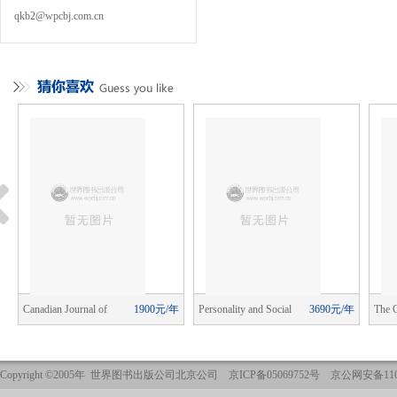
qkb2@wpcbj.com.cn
年
Canadian Journal of
1900元/年
Personality and Social
3690元/年
The 
School Psychology
Psychology Review
Psych
Copyright ©2005年 世界图书出版公司北京公司 京ICP备05069752号 京公网安备1101