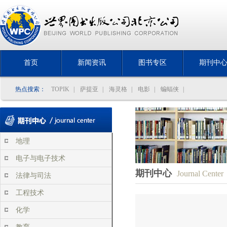
首页
新闻资讯
图书专区
期刊中
热点搜索：
TOPIK
|
萨提亚
|
海灵格
|
电影
|
蝙蝠侠
|
地理
电子与电子技术
期刊中心
Journal Center
法律与司法
工程技术
化学