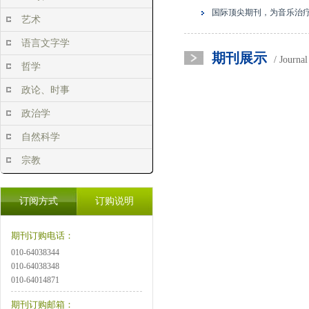
国际顶尖期刊，为音乐治
艺术
语言文字学
期刊展示
/ Journa
哲学
政论、时事
政治学
自然科学
宗教
订阅方式
订购说明
期刊订购电话：
010-64038344
010-64038348
010-64014871
期刊订购邮箱：