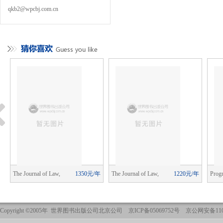
qkb2@wpcbj.com.cn
年
The Journal of Law,
1350元/年
The Journal of Law,
1220元/年
Prog
Economics, and Organization
Economics, and Organization
Studi
Copyright ©2005年 世界图书出版公司北京公司 京ICP备05069752号 京公网安备1101