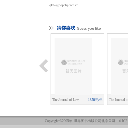
qkb2@wpcbj.com.cn
leuze Studies
1760元/年
The Journal of Law,
1350元/年
The Journal o
Economics, and Organization
Economics, an
Copyright ©2005年 世界图书出版公司北京公司 京ICP备