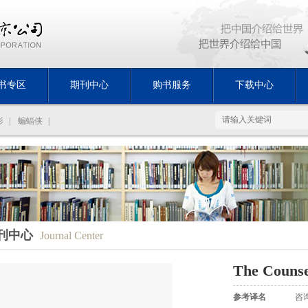
书专区
期刊中心
购书服务
下载中心
影
|
蝙蝠侠
|
刊中心
Journal Center
The Counse
参考译名
咨