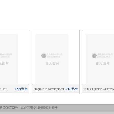
f Law,
1220元/年
Progress in Development
3760元/年
Public Opinion Quarterl
d Organization
Studies
05069752号 京公网安备110101003443号