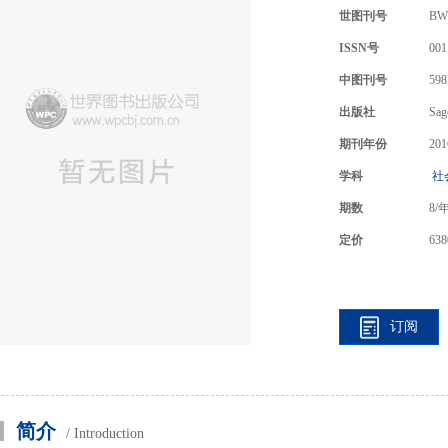
世图刊号
BW
ISSN号
001
中图刊号
598
出版社
Sag
期刊年份
201
学科
社
期数
8
/
定价
638
订阅
简介
/ Introduction