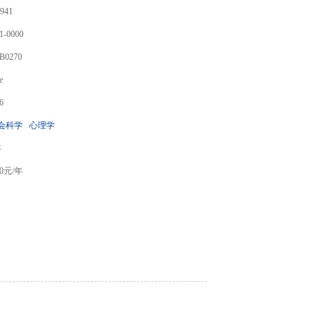
941
1-0000
B0270
e
6
会科学
心理学
年
0
元/年