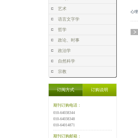
艺术
心理
语言文字学
哲学
政论、时事
政治学
自然科学
宗教
订阅方式
订购说明
期刊订购电话：
010-64038344
010-64038348
010-64014871
期刊订购邮箱：