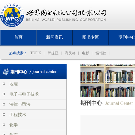
首页
新闻资讯
图书专区
期刊中
热点搜索：
TOPIK
|
萨提亚
|
海灵格
|
电影
|
蝙蝠侠
|
地理
电子与电子技术
期刊中心
Journal Center
法律与司法
工程技术
化学