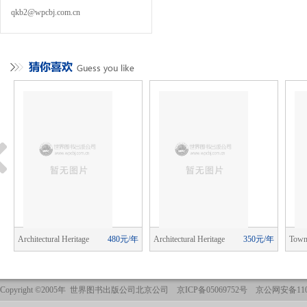
qkb2@wpcbj.com.cn
年
Architectural Heritage
480元/年
Architectural Heritage
350元/年
Town
Copyright ©2005年 世界图书出版公司北京公司 京ICP备05069752号 京公网安备1101