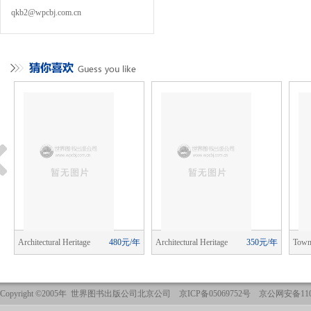
qkb2@wpcbj.com.cn
年
Architectural Heritage
480元/年
Architectural Heritage
350元/年
Town
Copyright ©2005年 世界图书出版公司北京公司 京ICP备05069752号 京公网安备1101