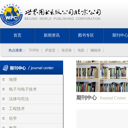
首页
新闻资讯
图书专区
期刊中
热点搜索：
TOPIK
|
萨提亚
|
海灵格
|
电影
|
蝙蝠侠
|
地理
电子与电子技术
期刊中心
Journal Center
法律与司法
工程技术
化学