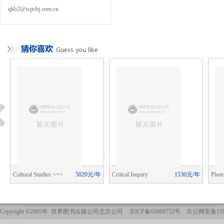
qkb2@wpcbj.com.cn
年
Cultural Studies <=>
5020元/年
Critical Inquiry
1530元/年
Photo
Critical Methodologies
Copyright ©2005年 世界图书出版公司北京公司 京ICP备05069752号 京公网安备1101