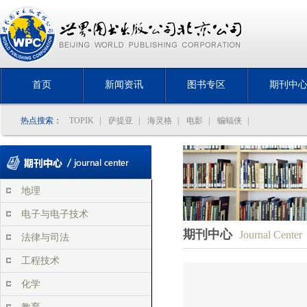
首页
新闻资讯
图书专区
期刊中
热点搜索：
TOPIK
|
萨提亚
|
海灵格
|
电影
|
蝙蝠侠
|
地理
电子与电子技术
期刊中心
Journal Center
法律与司法
工程技术
化学