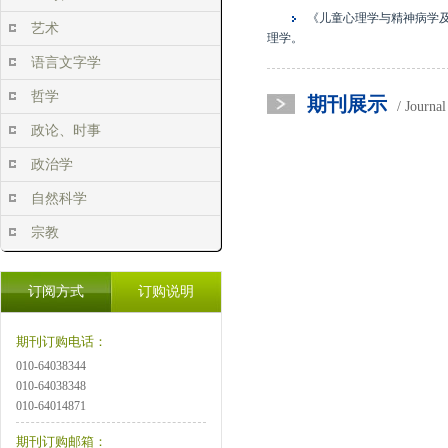
《儿童心理学与精神病学及
艺术
理学。
语言文字学
哲学
期刊展示
/ Journa
政论、时事
政治学
自然科学
宗教
订阅方式
订购说明
期刊订购电话：
010-64038344
010-64038348
010-64014871
期刊订购邮箱：