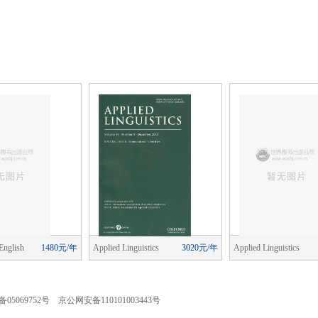
English
1480元/年
Applied Linguistics
3020元/年
Applied Linguistics
ching)
05069752号 京公网安备110101003443号