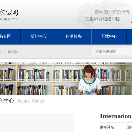
书专区
期刊中心
购书服务
下载中心
影
|
蝙蝠侠
|
刊中心
Journal Center
Internation
参考译名
国