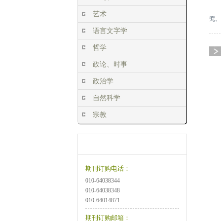
艺术
究、
语言文字学
哲学
政论、时事
政治学
自然科学
宗教
订阅方式
订购说明
期刊订购电话：
010-64038344
010-64038348
010-64014871
期刊订购邮箱：