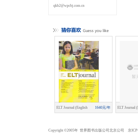
qkb2@wpcbj.com.cn
cial Change
1840元/年
ELT Journal (English
1640元/年
ELT Journal (
Language Teaching)
Language Tea
Copyright ©2005年 世界图书出版公司北京公司 京ICP备