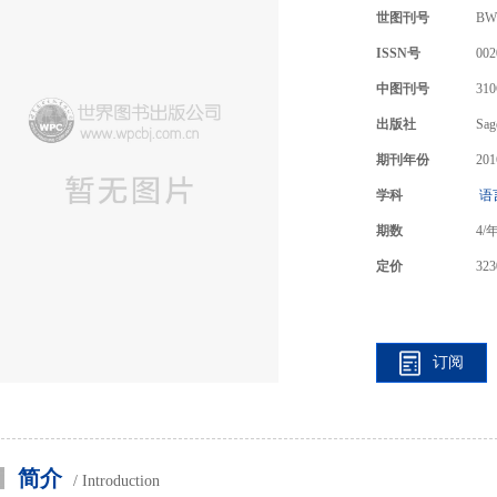
世图刊号
BW
ISSN号
002
中图刊号
310
出版社
Sag
期刊年份
201
学科
语
期数
4
/
定价
323
订阅
简介
/ Introduction