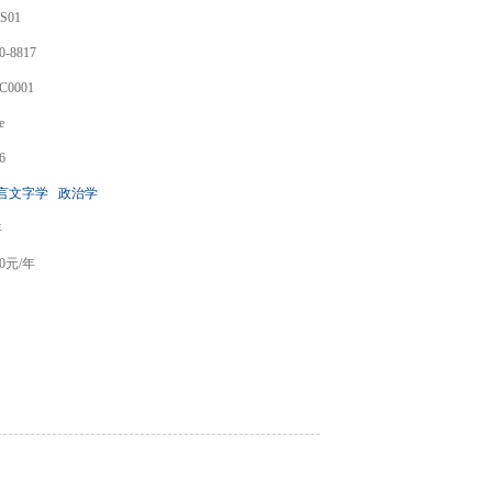
S01
0-8817
C0001
e
6
言文字学
政治学
年
0
元/年