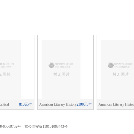
ritical
810元/年
American Literary History
2390元/年
American Literary Histo
05069752号 京公网安备110101003443号