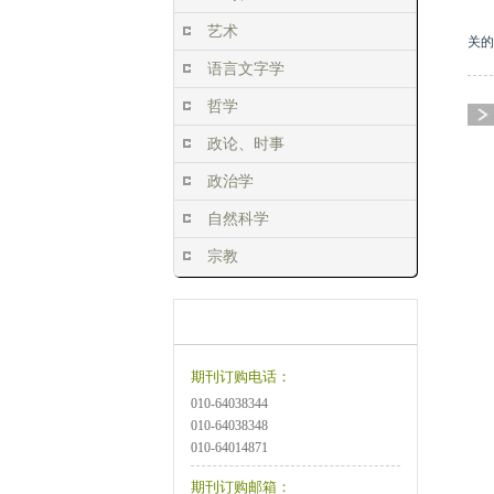
艺术
关的
语言文字学
哲学
政论、时事
政治学
自然科学
宗教
订阅方式
订购说明
期刊订购电话：
010-64038344
010-64038348
010-64014871
期刊订购邮箱：