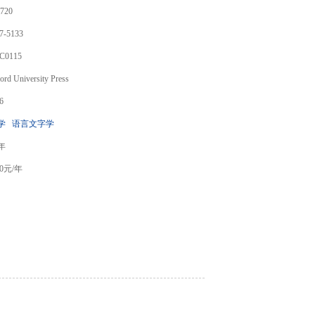
720
7-5133
C0115
ord University Press
6
学
语言文字学
/年
0
元/年