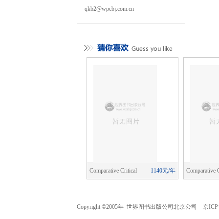
qkb2@wpcbj.com.cn
obal Networks
5520元/年
Comparative Critical
1140元/年
Comparative C
Studies
Studies
Copyright ©2005年 世界图书出版公司北京公司 京ICP备