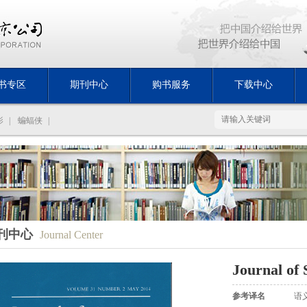
书专区
期刊中心
购书服务
下载中心
影
|
蝙蝠侠
|
刊中心
Journal Center
Journal of 
参考译名
语