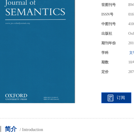
世图刊号
BW
ISSN号
016
中图刊号
410
出版社
Oxf
期刊年份
201
学科
文
期数
10
定价
287
订阅
简介
/ Introduction