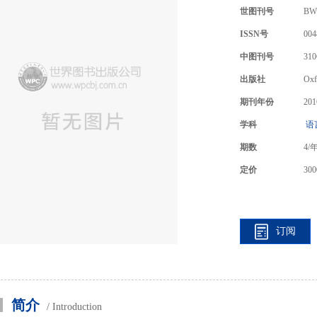
世图刊号
BW
ISSN号
004
中图刊号
310
出版社
Oxf
期刊年份
201
学科
语
期数
4
/
定价
300
订阅
简介
/ Introduction