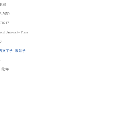
K89
8-5950
C0217
ord University Press
6
言文字学
政治学
年
0
元/年