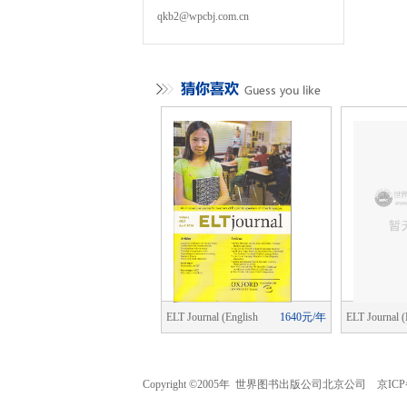
qkb2@wpcbj.com.cn
cial Change
1840元/年
ELT Journal (English
1640元/年
ELT Journal (
Language Teaching)
Language Tea
Copyright ©2005年 世界图书出版公司北京公司 京ICP备