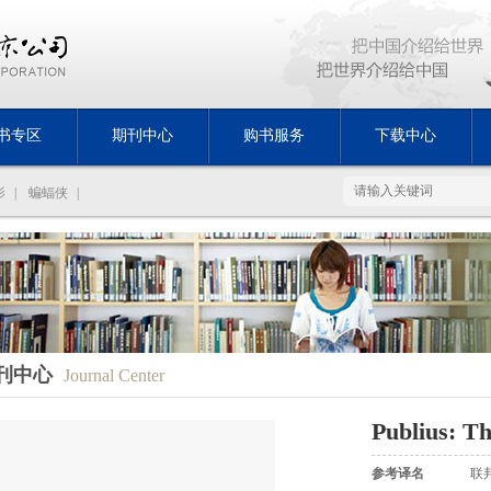
书专区
期刊中心
购书服务
下载中心
影
|
蝙蝠侠
|
刊中心
Journal Center
Publius: Th
参考译名
联