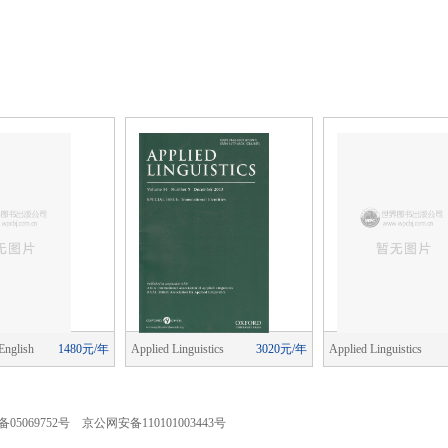
English
1480元/年
Applied Linguistics
3020元/年
Applied Linguistics
ching)
05069752号 京公网安备110101003443号