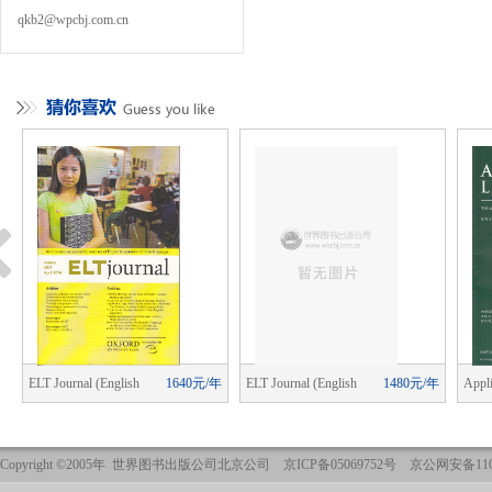
qkb2@wpcbj.com.cn
年
ELT Journal (English
1640元/年
ELT Journal (English
1480元/年
Appli
Language Teaching)
Language Teaching)
Copyright ©2005年 世界图书出版公司北京公司 京ICP备05069752号 京公网安备1101