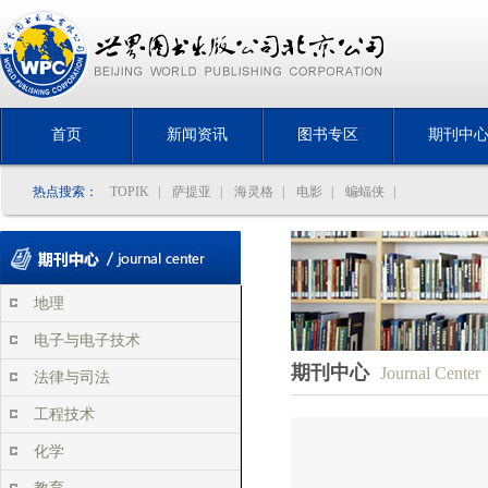
首页
新闻资讯
图书专区
期刊中
热点搜索：
TOPIK
|
萨提亚
|
海灵格
|
电影
|
蝙蝠侠
|
地理
电子与电子技术
期刊中心
Journal Center
法律与司法
工程技术
化学