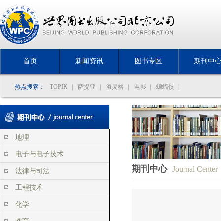
首页
新闻资讯
图书专区
期刊中
热点搜索：
TOPIK
|
萨提亚
|
海灵格
|
电影
|
蝙蝠侠
|
地理
电子与电子技术
期刊中心
Journal Center
法律与司法
工程技术
化学