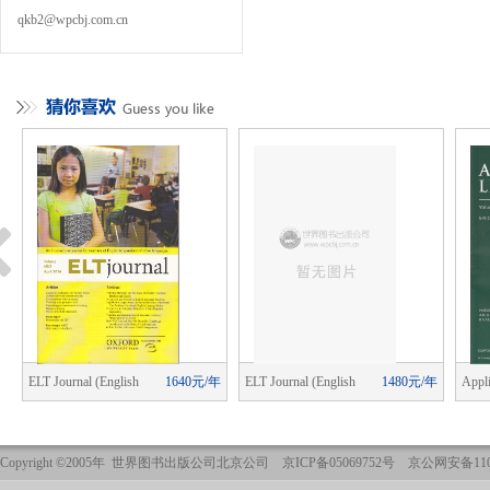
qkb2@wpcbj.com.cn
年
ELT Journal (English
1640元/年
ELT Journal (English
1480元/年
Appli
Language Teaching)
Language Teaching)
Copyright ©2005年 世界图书出版公司北京公司 京ICP备05069752号 京公网安备1101