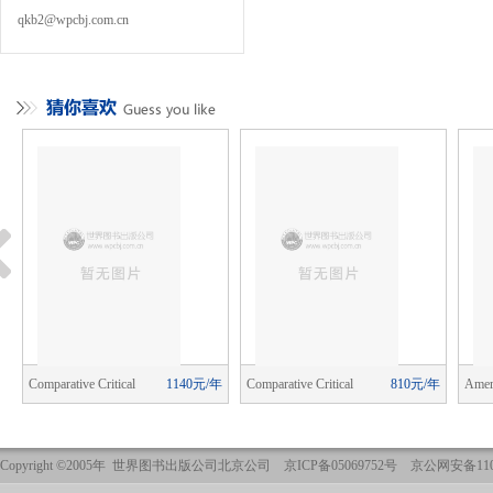
qkb2@wpcbj.com.cn
年
Comparative Critical
1140元/年
Comparative Critical
810元/年
Ameri
Studies
Studies
Copyright ©2005年 世界图书出版公司北京公司 京ICP备05069752号 京公网安备1101