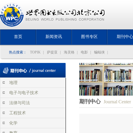
首页
新闻资讯
图书专区
期刊中
热点搜索：
TOPIK
|
萨提亚
|
海灵格
|
电影
|
蝙蝠侠
|
地理
电子与电子技术
期刊中心
Journal Center
法律与司法
工程技术
化学