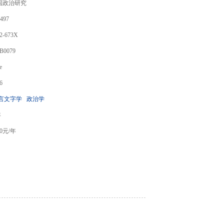
国政治研究
497
2-673X
B0079
e
6
言文字学
政治学
年
0
元/年