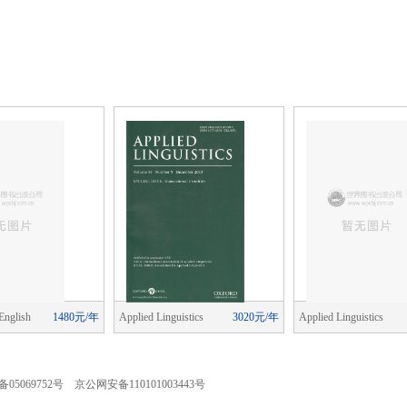
English
1480元/年
Applied Linguistics
3020元/年
Applied Linguistics
ching)
05069752号 京公网安备110101003443号