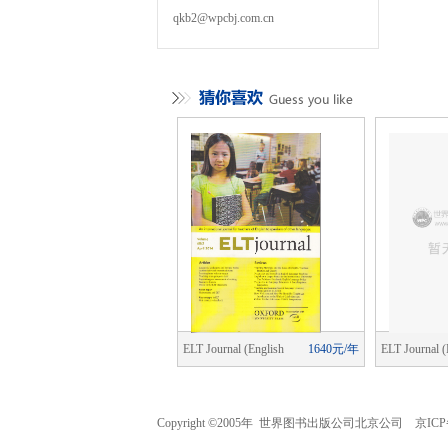
qkb2@wpcbj.com.cn
cial Change
1840元/年
ELT Journal (English
1640元/年
ELT Journal (
Language Teaching)
Language Tea
Copyright ©2005年 世界图书出版公司北京公司 京ICP备