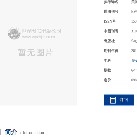
参考译名
美
世图刊号
BW
ISSN号
153
中图刊号
310
出版社
Sag
期刊年份
201
学科
语
期数
6
/
定价
698
订阅
简介
/ Introduction