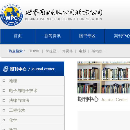
首页
新闻资讯
图书专区
期刊中
热点搜索：
TOPIK
|
萨提亚
|
海灵格
|
电影
|
蝙蝠侠
|
地理
电子与电子技术
期刊中心
Journal Center
法律与司法
工程技术
化学