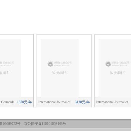
d Genocide
1370元/年
International Journal of
3130元/年
International Journal of
Public Opinion Research
Public Opinion Research
05069752号 京公网安备110101003443号