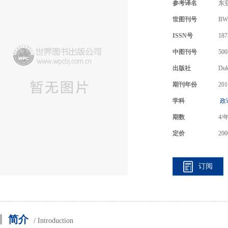
参考译名
东
世图刊号
BW
ISSN号
187
中图刊号
500
出版社
Duk
期刊年份
201
学科
政
期数
4
/
定价
200
订阅
简介
/ Introduction