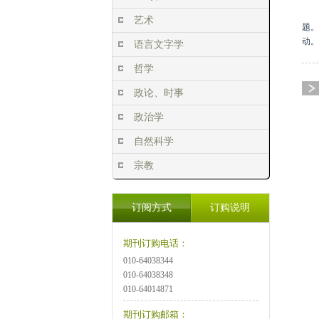
艺术
题。
动。
语言文字学
哲学
政论、时事
政治学
自然科学
宗教
订阅方式
订购说明
期刊订购电话：
010-64038344
010-64038348
010-64014871
期刊订购邮箱：