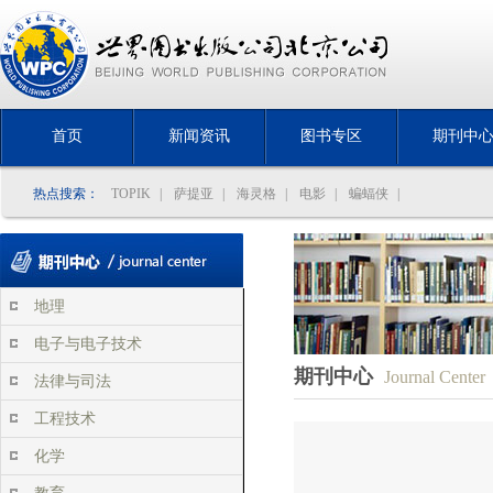
首页
新闻资讯
图书专区
期刊中
热点搜索：
TOPIK
|
萨提亚
|
海灵格
|
电影
|
蝙蝠侠
|
地理
电子与电子技术
期刊中心
Journal Center
法律与司法
工程技术
化学