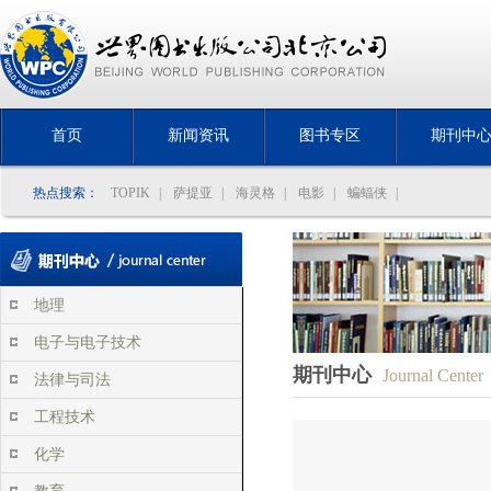
首页
新闻资讯
图书专区
期刊中
热点搜索：
TOPIK
|
萨提亚
|
海灵格
|
电影
|
蝙蝠侠
|
地理
电子与电子技术
期刊中心
Journal Center
法律与司法
工程技术
化学