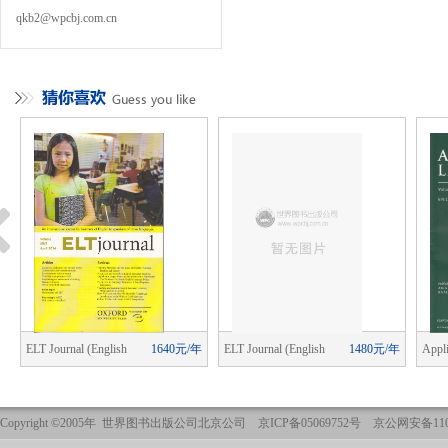
qkb2@wpcbj.com.cn
年
ELT Journal (English
1640元/年
ELT Journal (English
1480元/年
Appli
Language Teaching)
Language Teaching)
Copyright ©2005年 世界图书出版公司北京公司 京ICP备05069752号 京公网安备1101