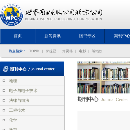
首页
新闻资讯
图书专区
期刊中
热点搜索：
TOPIK
|
萨提亚
|
海灵格
|
电影
|
蝙蝠侠
|
地理
电子与电子技术
期刊中心
Journal Center
法律与司法
工程技术
化学