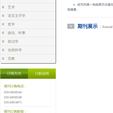
此刊为第一份由西方出版
艺术
容摘要。
语言文字学
哲学
期刊展示
/ Journa
政论、时事
政治学
自然科学
宗教
订阅方式
订购说明
期刊订购电话：
010-64038344
010-64038348
010-64014871
期刊订购邮箱：