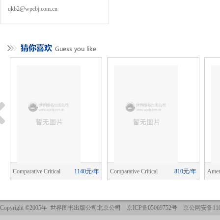
qkb2@wpcbj.com.cn
年
Comparative Critical
1140元/年
Comparative Critical
810元/年
Ameri
Studies
Studies
Copyright ©2005年 世界图书出版公司北京公司 京ICP备05069752号 京公网安备1101