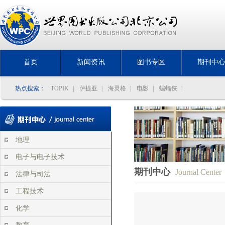
首页
新闻资讯
图书专区
期刊中
热点搜索：
TOPIK
|
萨提亚
|
海灵格
|
电影
|
蝙蝠侠
|
地理
电子与电子技术
期刊中心
Journal Center
法律与司法
工程技术
化学