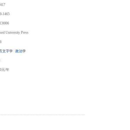
417
9-1465
C0006
ord University Press
6
言文字学
政治学
年
0
元/年