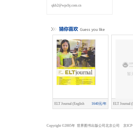
qkb2@wpcbj.com.cn
cial Change
1840元/年
ELT Journal (English
1640元/年
ELT Journal (
Language Teaching)
Language Tea
Copyright ©2005年 世界图书出版公司北京公司 京ICP备