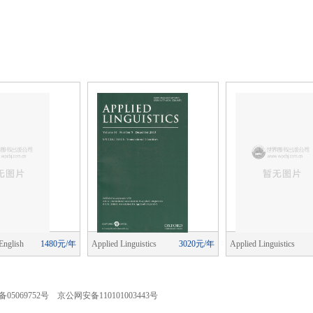
English
1480元/年
Applied Linguistics
3020元/年
Applied Linguistics
ching)
05069752号 京公网安备110101003443号