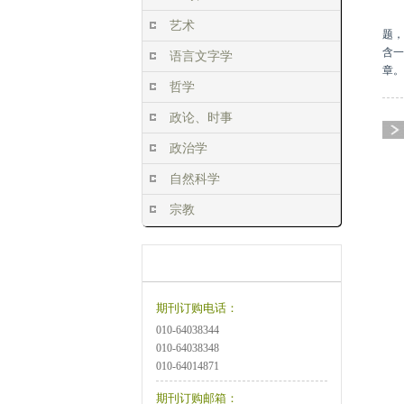
艺术
题，
含一
语言文字学
章。
哲学
政论、时事
政治学
自然科学
宗教
订阅方式
订购说明
期刊订购电话：
010-64038344
010-64038348
010-64014871
期刊订购邮箱：