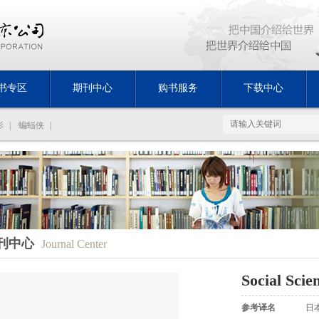
书专区
期刊中心
购书服务
下载中心
影
|
蝙蝠侠
|
刊中心
Journal Center
Social Scie
参考译名
日