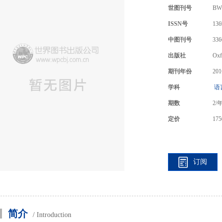
世图刊号
BW
ISSN号
136
中图刊号
336
出版社
Oxf
期刊年份
201
学科
语
期数
2
/
定价
175
订阅
简介
/ Introduction