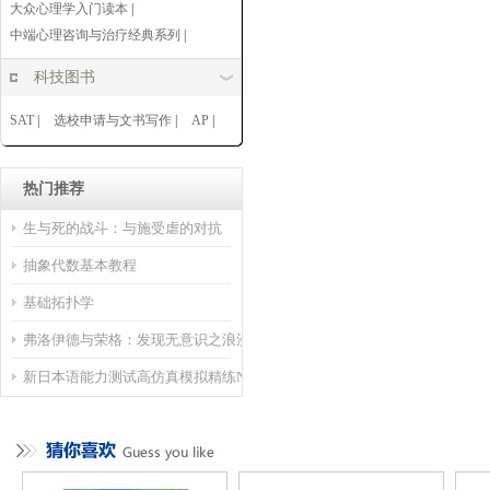
大众心理学入门读本
|
中端心理咨询与治疗经典系列
|
科技图书
SAT
|
选校申请与文书写作
|
AP
|
热门推荐
生与死的战斗：与施受虐的对抗
抽象代数基本教程
基础拓扑学
弗洛伊德与荣格：发现无意识之浪漫主义
新日本语能力测试高仿真模拟精练N2语言知识（文字·词汇·语法）