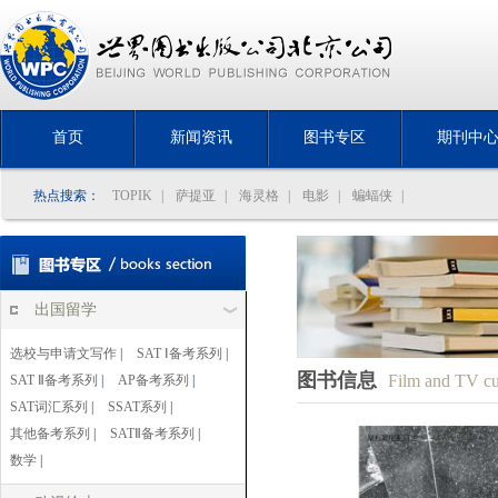
首页
新闻资讯
图书专区
期刊中
热点搜索：
TOPIK
|
萨提亚
|
海灵格
|
电影
|
蝙蝠侠
|
出国留学
选校与申请文写作
|
SAT Ⅰ备考系列
|
图书信息
Film and TV cu
SAT Ⅱ备考系列
|
AP备考系列
|
SAT词汇系列
|
SSAT系列
|
其他备考系列
|
SATⅡ备考系列
|
数学
|