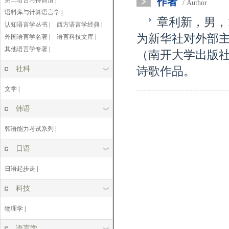
作者
第二语言习得前沿
|
/ Author
语料库与计算语言学
|
章利新，男，
认知语言学丛书
|
西方语言学经典
|
为新华社对外部
外国语言学名著
|
语言科技文库
|
其他语言学专著
|
（南开大学出版社
社科
诗歌作品。
文学
|
韩语
韩语能力考试系列
|
日语
日语起步走
|
科技
物理学
|
语言学