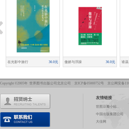
元
在光影中旅行
36.0元
傲娇与浮躁
36.0元
谁谋
高德
Copyright ©2005年 世界图书出版公司北京公司 京ICP备05069752号 京公网安备1101
友情链接
世图豆瓣小站
中国出版集团公司
大佳网