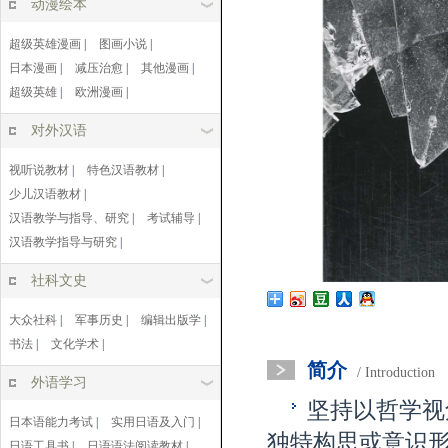
动漫绘本
超级英雄漫画
|
图画小说
|
日本漫画
|
减压治愈
|
其他漫画
|
超级英雄
|
欧洲漫画
|
对外汉语
视听说教材
|
特色汉语教材
|
少儿汉语教材
|
汉语教学与指导、研究
|
考试辅导
|
汉语教学指导与研究
|
社科文史
大众社科
|
军事历史
|
编辑出版学
|
书法
|
文化学术
|
简介
/ Introduction
外语学习
坚持以哲学视
日本语能力考试
|
实用日语及入门
|
独特构思或意识
日语工具书
|
日语语法阅读教材
|