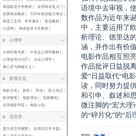
语境中去审视，
韩国延世大学教材
|
实用韩语及入门
|
经典韩语教材
|
TOPIK韩语能力考试
|
数作品为近年来
韩语工具书、学术著作
|
英语教材
|
中，主要运用了
小语种
|
韩语延世大学教材
|
析理论、德里达
心理学
涵，并作出有价
大师经典书系
|
中英文心理学教材
|
电影作品相互照
心理咨询与治疗
|
大众心理学
|
作品批评日益脱离
身心灵与神秘主义
|
爱”日益取代“电
影视文化
读，同时努力提
电影文化
|
剧作
|
导演
|
影人传记
|
和引申、叙述和
影评随笔
|
电影理论
|
实践教程
|
微注脚的“宏大理
后浪电影学院
|
电影小说
|
的“碎片化”的“后
语言学
西方语言学视野
|
应用语言学专题
|