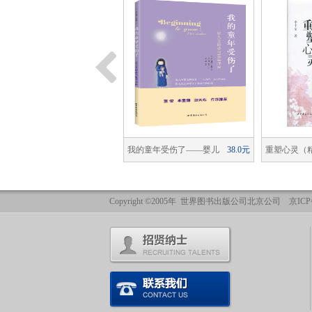
私的模因
48.0元
我的童年受伤了——婴儿
38.0元
重塑心灵（
全能感与童年冲突
Copyright ©2005年 世界图书出版公司北京公司 京ICP备