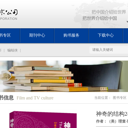
书专区
期刊中心
购书服务
下载中心
影
|
蝙蝠侠
|
书信息
Film and TV culture
当前位置：
图书专区
神奇的结构2
作者：（美）理查·班