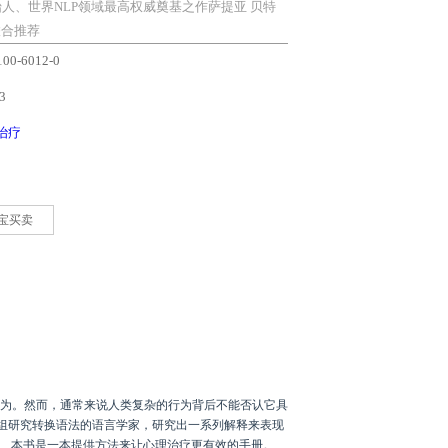
创始人、世界NLP领域最高权威奠基之作萨提亚 贝特
联合推荐
0-6012-0
3
治疗
宝买卖
为。然而，通常来说人类复杂的行为背后不能否认它具
组研究转换语法的语言学家，研究出一系列解释来表现
。 本书是一本提供方法来让心理治疗更有效的手册。