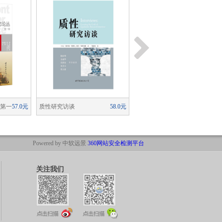
丛第一
57.0元
质性研究访谈
58.0元
简快身心积极疗法（精装
78.0
中国实践
版）
Powered by 中软远景
360网站安全检测平台
关注我们