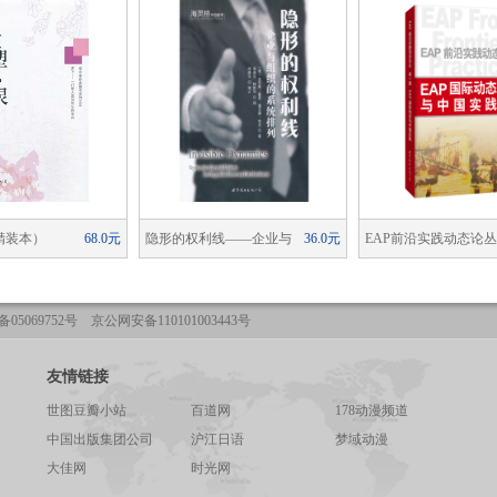
精装本）
68.0元
隐形的权利线——企业与
36.0元
EAP前沿实践动态论
组织的系统排列
辑：EAP国际动态与
05069752号 京公网安备110101003443号
友情链接
世图豆瓣小站
百道网
178动漫频道
中国出版集团公司
沪江日语
梦域动漫
大佳网
时光网