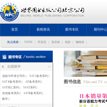
首页
新闻资讯
图书专区
期刊中
热点搜索：
TOPIK
|
萨提亚
|
海灵格
|
电影
|
蝙蝠侠
|
出国留学
选校与申请文写作
|
SAT Ⅰ备考系列
|
图书信息
Film and TV cu
SAT Ⅱ备考系列
|
AP备考系列
|
SAT词汇系列
|
SSAT系列
|
其他备考系列
|
SATⅡ备考系列
|
数学
|