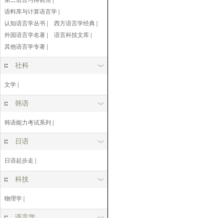
第二语言习得前沿
|
语料库与计算语言学
|
认知语言学丛书
|
西方语言学经典
|
外国语言学名著
|
语言科技文库
|
其他语言学专著
|
社科
文学
|
韩语
韩语能力考试系列
|
日语
日语起步走
|
科技
物理学
|
语言学