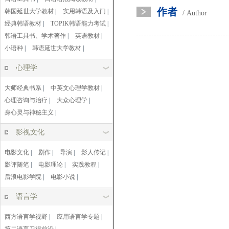
作者
韩国延世大学教材
|
实用韩语及入门
|
/ Author
经典韩语教材
|
TOPIK韩语能力考试
|
韩语工具书、学术著作
|
英语教材
|
小语种
|
韩语延世大学教材
|
心理学
大师经典书系
|
中英文心理学教材
|
心理咨询与治疗
|
大众心理学
|
身心灵与神秘主义
|
影视文化
电影文化
|
剧作
|
导演
|
影人传记
|
影评随笔
|
电影理论
|
实践教程
|
后浪电影学院
|
电影小说
|
语言学
西方语言学视野
|
应用语言学专题
|