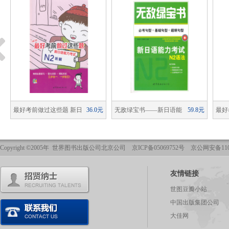
元
最好考前做过这些题 新日
36.0元
无敌绿宝书——新日语能
59.8元
最好
语能力考试N2听解（含MP3一
力考试N2语法 （必考句型+基础
语能
张）
句型+超纲句型）
Copyright ©2005年 世界图书出版公司北京公司 京ICP备05069752号 京公网安备1101
友情链接
世图豆瓣小站
中国出版集团公司
大佳网